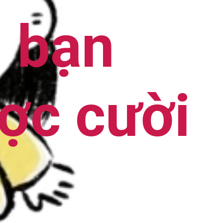
n bạn
ợc cười