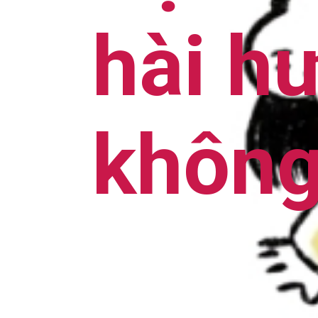
hài h
không