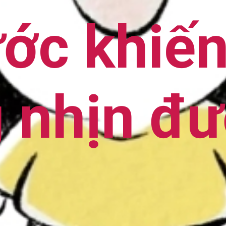
ước khiế
 nhịn đư