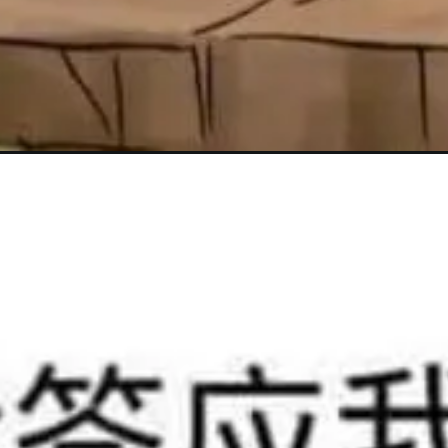
Đang mở
https://anhanime.vn/meme-cam-dao/