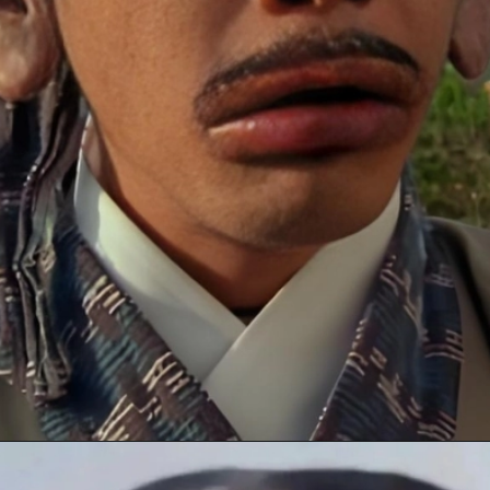
Đang mở
https://anhanime.vn/face-meme/