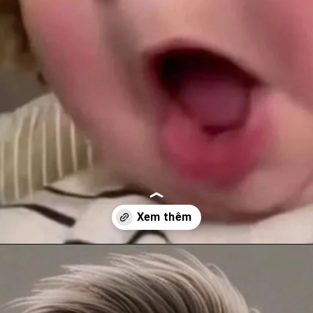
Đang mở
https://anhanime.vn/face-meme/