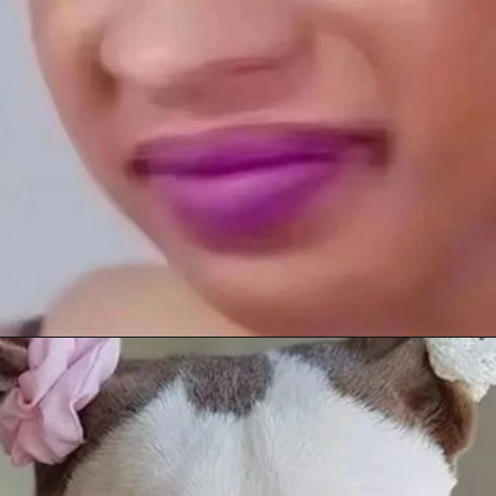
Đang mở
https://anhanime.vn/face-meme/