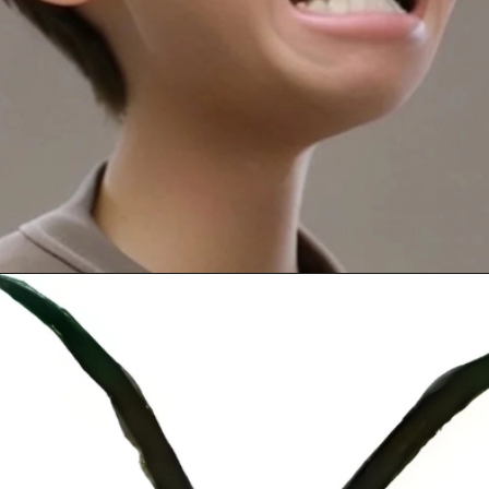
Đang mở
https://anhanime.vn/face-meme/