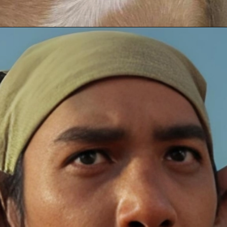
Đang mở
https://anhanime.vn/face-meme/