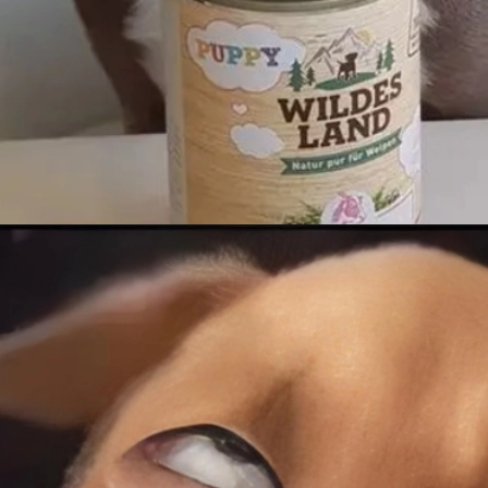
Đang mở
https://anhanime.vn/face-meme/