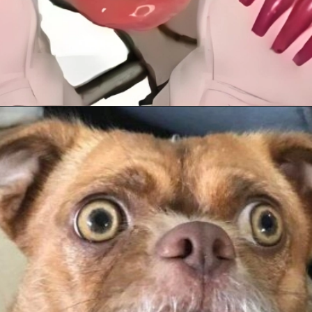
Đang mở
https://anhanime.vn/face-meme/