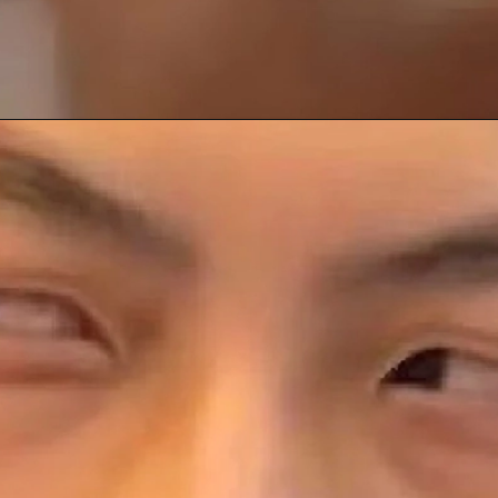
Đang mở
https://anhanime.vn/face-meme/