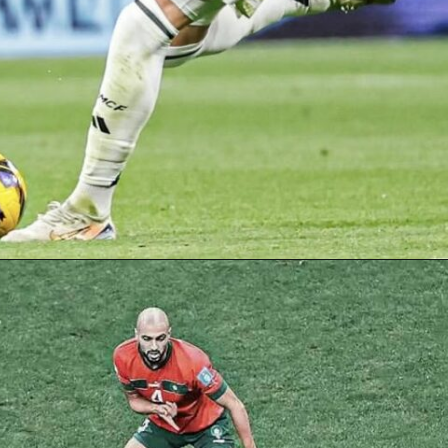
Đang mở
https://anhanime.vn/avatar-bong-da-dep/