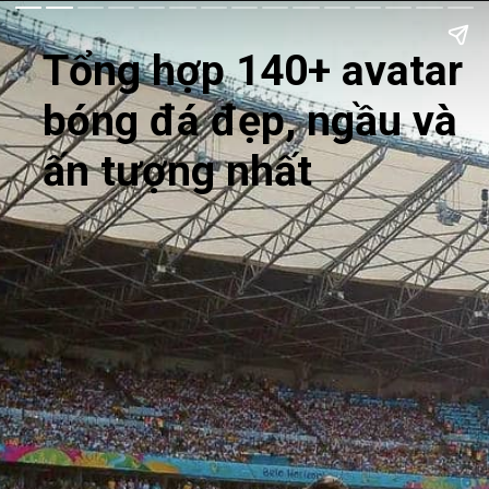
Tổng hợp 140+ avatar
bóng đá đẹp, ngầu và
ấn tượng nhất