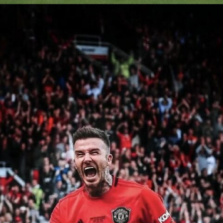
Đang mở
https://anhanime.vn/avatar-bong-da-dep/