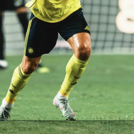
Đang mở
https://anhanime.vn/avatar-bong-da-dep/