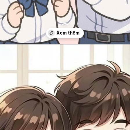
Đang mở
https://anhanime.vn/anh-cap-doi-chibi/