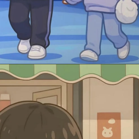
Đang mở
https://anhanime.vn/anh-cap-doi-chibi/