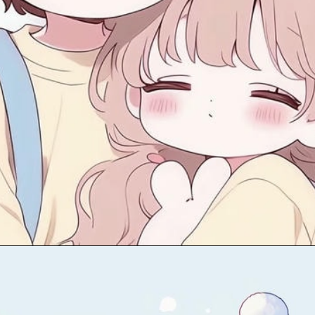
Đang mở
https://anhanime.vn/anh-cap-doi-chibi/