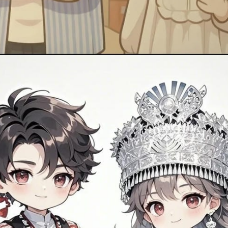
Đang mở
https://anhanime.vn/anh-cap-doi-chibi/