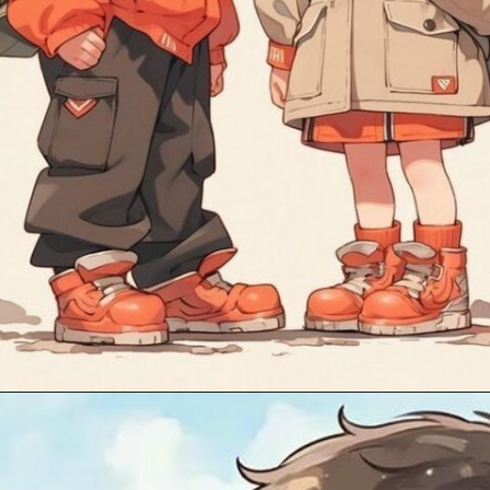
Đang mở
https://anhanime.vn/anh-cap-doi-chibi/