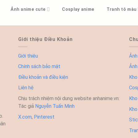
Ảnh anime cute
Cosplay anime
Tranh tô màu
Giới thiệu Điều Khoản
Chu
Giới thiệu
Ảnh
Chính sách bảo mật
Ảnh
Điều khoản và điều kiện
Kho
Liên hệ
Cos
Chịu trách nhiệm nội dung website anhanime.vn:
Kho 
Tác giả
Nguyễn Tuấn Minh
Kho
o.
X.com
,
Pinterest
Sti
hân
Tra