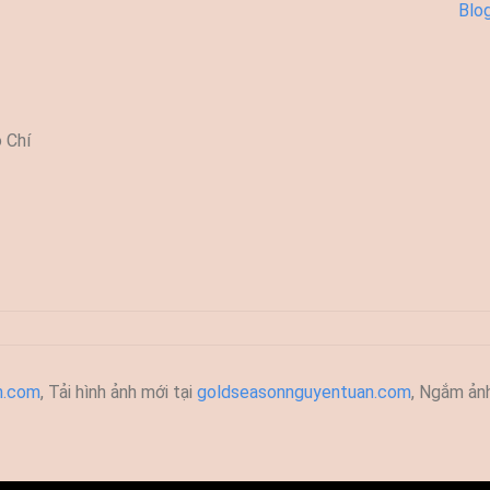
Blo
 Chí
h.com
, T
ải hình ảnh mới tại
goldseasonnguyentuan.com
, Ngắm ản