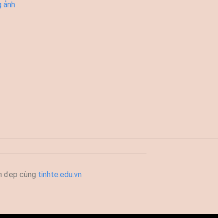
g ảnh
h đẹp cùng
tinhte.edu.vn