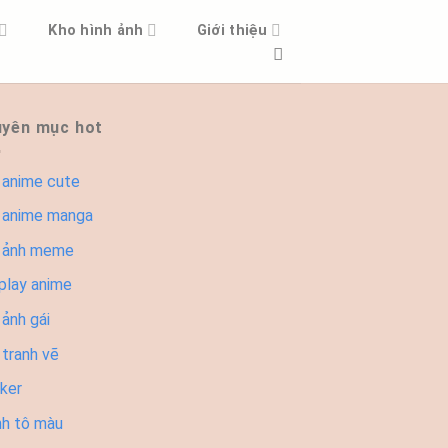
Kho hình ảnh
Giới thiệu
yên mục hot
 anime cute
 anime manga
 ảnh meme
play anime
ảnh gái
 tranh vẽ
cker
nh tô màu