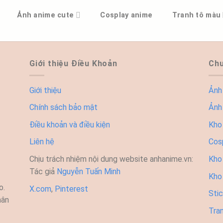
Ảnh anime cute
Cosplay anime
Tranh tô màu
Giới thiệu Điều Khoản
Chu
Giới thiệu
Ảnh
Chính sách bảo mật
Ảnh
Điều khoản và điều kiện
Kho
Liên hệ
Cos
Chịu trách nhiệm nội dung website anhanime.vn:
Kho 
Tác giả
Nguyễn Tuấn Minh
Kho
o.
X.com
,
Pinterest
Sti
hân
Tra