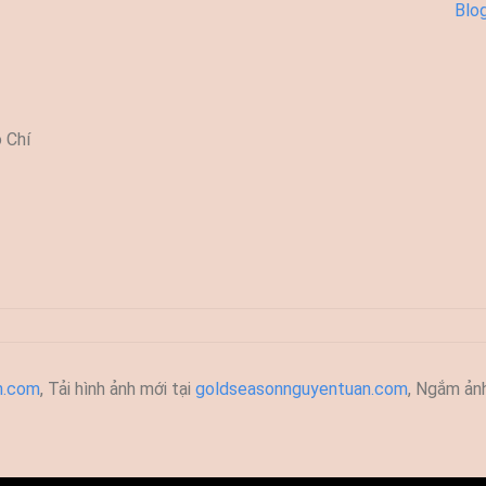
Blo
 Chí
h.com
, T
ải hình ảnh mới tại
goldseasonnguyentuan.com
, Ngắm ản