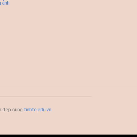
g ảnh
h đẹp cùng
tinhte.edu.vn