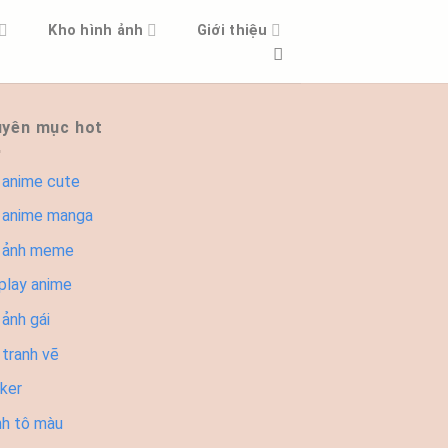
Kho hình ảnh
Giới thiệu
yên mục hot
 anime cute
 anime manga
 ảnh meme
play anime
ảnh gái
 tranh vẽ
cker
nh tô màu