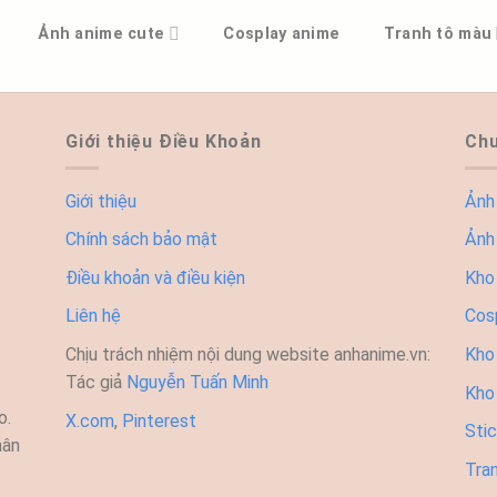
Ảnh anime cute
Cosplay anime
Tranh tô màu
Giới thiệu Điều Khoản
Chu
Giới thiệu
Ảnh
Chính sách bảo mật
Ảnh
Điều khoản và điều kiện
Kho
Liên hệ
Cos
Chịu trách nhiệm nội dung website anhanime.vn:
Kho 
Tác giả
Nguyễn Tuấn Minh
Kho
o.
X.com
,
Pinterest
Sti
hân
Tra