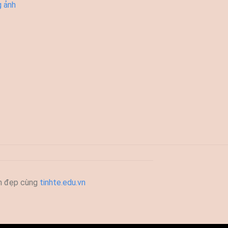
g ảnh
h đẹp cùng
tinhte.edu.vn