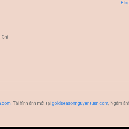
Blo
 Chí
h.com
, T
ải hình ảnh mới tại
goldseasonnguyentuan.com
, Ngắm ản