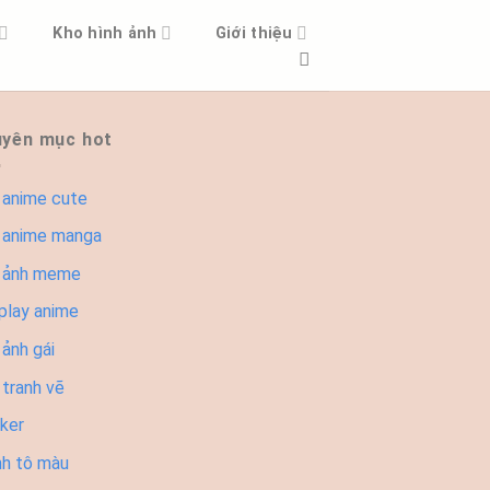
Kho hình ảnh
Giới thiệu
yên mục hot
 anime cute
 anime manga
 ảnh meme
play anime
ảnh gái
 tranh vẽ
cker
nh tô màu