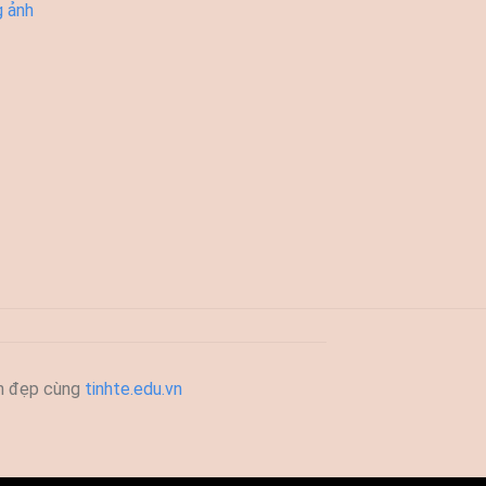
g ảnh
h đẹp cùng
tinhte.edu.vn