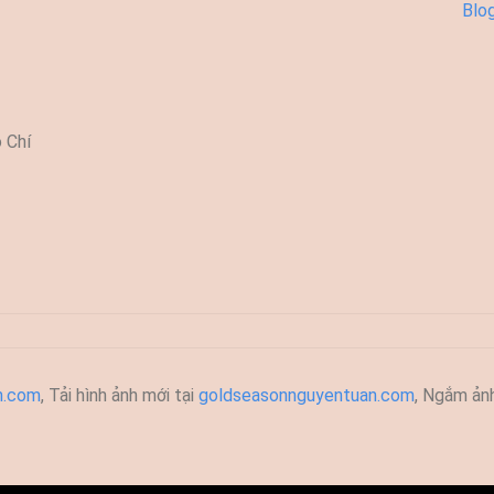
Blo
 Chí
h.com
, T
ải hình ảnh mới tại
goldseasonnguyentuan.com
, Ngắm ản