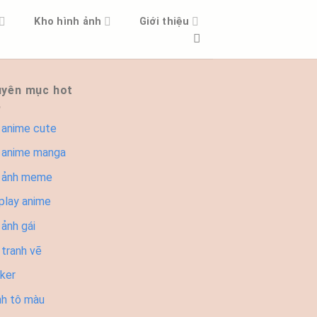
Kho hình ảnh
Giới thiệu
yên mục hot
 anime cute
 anime manga
 ảnh meme
play anime
ảnh gái
 tranh vẽ
cker
nh tô màu