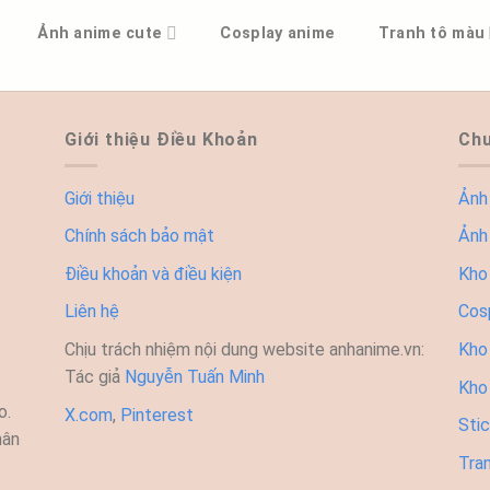
Ảnh anime cute
Cosplay anime
Tranh tô màu
Giới thiệu Điều Khoản
Chu
Giới thiệu
Ảnh
Chính sách bảo mật
Ảnh
Điều khoản và điều kiện
Kho
Liên hệ
Cos
Chịu trách nhiệm nội dung website anhanime.vn:
Kho 
Tác giả
Nguyễn Tuấn Minh
Kho
o.
X.com
,
Pinterest
Sti
hân
Tra