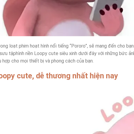
rong loạt phim hoạt hình nổi tiếng “Pororo”, sẽ mang đến cho bạ
ưu tậphình nền Loopy cute siêu xinh dưới đây với những bức ả
 hợp cho mọi thiết bị và phong cách của bạn.
oopy cute, dễ thương nhất hiện nay