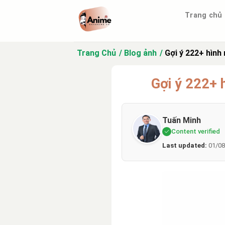
Bỏ
Trang chủ
qua
nội
dung
Trang Chủ
Blog ảnh
Gợi ý 222+ hình
Gợi ý 222+ 
Tuấn Minh
Content verified
Last updated:
01/08