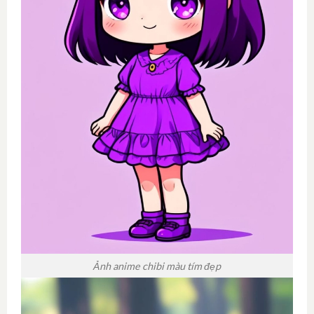
Ảnh anime chibi màu tím đẹp