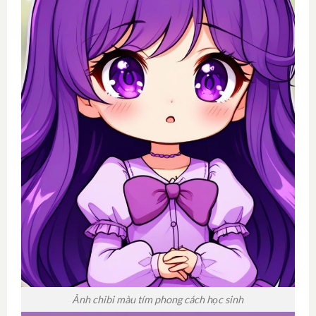
Ảnh chibi màu tím phong cách học sinh