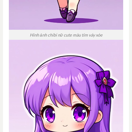
Hình ảnh chibi nữ cute màu tím váy xòe