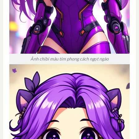
Ảnh chibi màu tím phong cách ngọt ngào