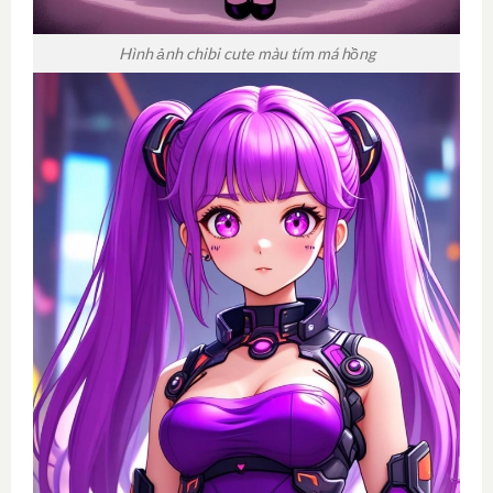
Hình ảnh chibi cute màu tím má hồng