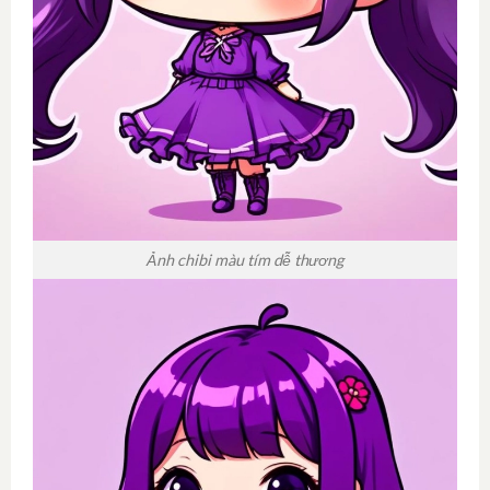
Ảnh chibi màu tím dễ thương