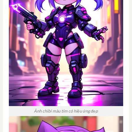
Ảnh chibi màu tím có hiệu ứng đẹp