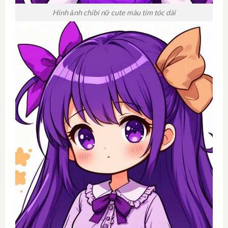
Hình ảnh chibi nữ cute màu tím tóc dài