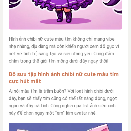
Hình ảnh chibi nữ cute màu tím không chỉ mang vibe
nhẹ nhàng, dịu dàng mà còn khiến người xem đổ gục vì
nét vẽ tinh tế, sáng tạo và siêu đáng yêu. Cùng đắm
chìm trong thế giới tím mộng dưới đây ngay thôi!
Bộ sưu tập hình ảnh chibi nữ cute màu tím
cực hút mắt
Ai nói màu tím là trầm buồn? Với loạt hình chibi dưới
đây, bạn sẽ thấy tím cũng có thể rất năng động, ngọt
ngào và đầy cá tính. Cùng nghía qua list ảnh siêu xinh
này để chọn ngay một “em” làm avatar nhé: