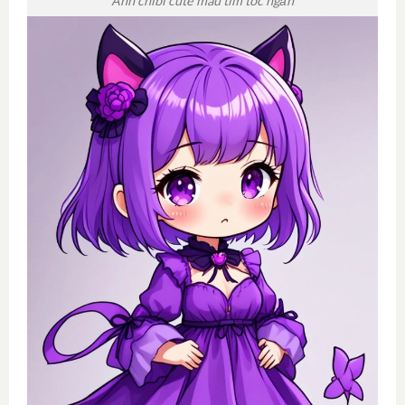
Ảnh chibi cute màu tím tóc ngắn