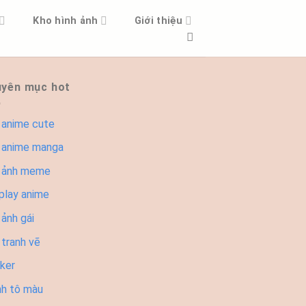
Kho hình ảnh
Giới thiệu
yên mục hot
 anime cute
 anime manga
 ảnh meme
play anime
ảnh gái
 tranh vẽ
cker
nh tô màu