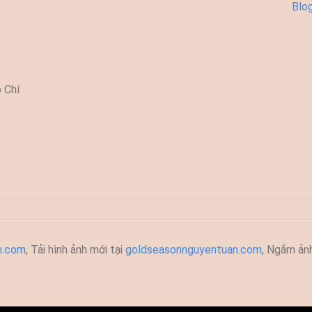
Blo
 Chí
h.com
, T
ải hình ảnh mới tại
goldseasonnguyentuan.com
, Ngắm ản