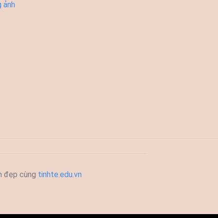
g ảnh
h đẹp cùng
tinhte.edu.vn