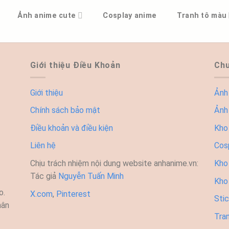
Ảnh anime cute
Cosplay anime
Tranh tô màu
Giới thiệu Điều Khoản
Chu
Giới thiệu
Ảnh
Chính sách bảo mật
Ảnh
Điều khoản và điều kiện
Kho
Liên hệ
Cos
Chịu trách nhiệm nội dung website anhanime.vn:
Kho 
Tác giả
Nguyễn Tuấn Minh
Kho
o.
X.com
,
Pinterest
Sti
hân
Tra