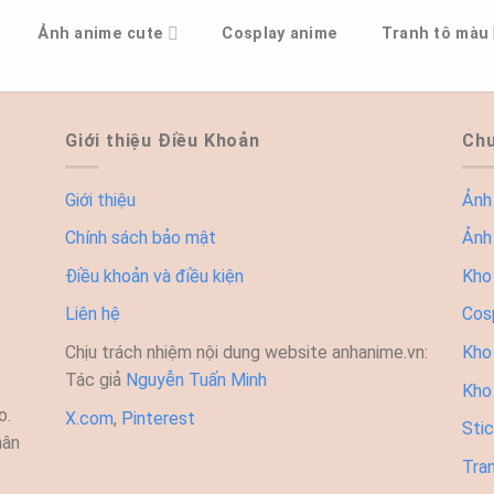
Ảnh anime cute
Cosplay anime
Tranh tô màu
Giới thiệu Điều Khoản
Chu
Giới thiệu
Ảnh
Chính sách bảo mật
Ảnh
Điều khoản và điều kiện
Kho
Liên hệ
Cos
Chịu trách nhiệm nội dung website anhanime.vn:
Kho 
Tác giả
Nguyễn Tuấn Minh
Kho
o.
X.com
,
Pinterest
Sti
hân
Tra