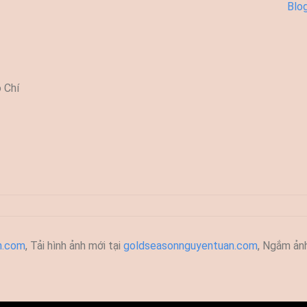
Blo
 Chí
h.com
, T
ải hình ảnh mới tại
goldseasonnguyentuan.com
, Ngắm ản