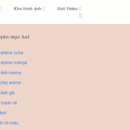
Kho hình ảnh
Giới thiệu
yên mục hot
 anime cute
 anime manga
 ảnh meme
play anime
ảnh gái
 tranh vẽ
cker
nh tô màu