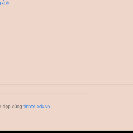
g ảnh
h đẹp cùng
tinhte.edu.vn