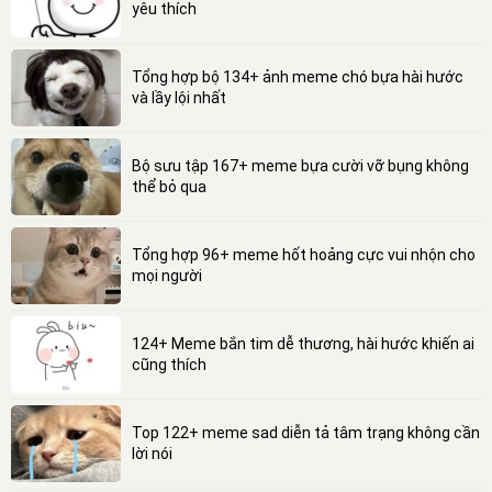
yêu thích
Tổng hợp bộ 134+ ảnh meme chó bựa hài hước
và lầy lội nhất
Bộ sưu tập 167+ meme bựa cười vỡ bụng không
thể bỏ qua
Tổng hợp 96+ meme hốt hoảng cực vui nhộn cho
mọi người
124+ Meme bắn tim dễ thương, hài hước khiến ai
cũng thích
Top 122+ meme sad diễn tả tâm trạng không cần
lời nói