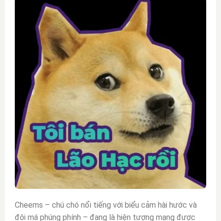
Cheems – chú chó nổi tiếng với biểu cảm hài hước và
đôi má phúng phính – đang là hiện tượng mạng được