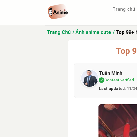
Bỏ
Trang chủ
qua
nội
dung
Trang Chủ
Ảnh anime cute
Top 99+ 
Top 9
Tuấn Minh
Content verified
Last updated:
11/04