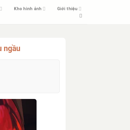
Kho hình ảnh
Giới thiệu
u ngầu