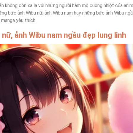
n không còn xa lạ với những người hâm mộ cuồng nhiệt của ani
hững bức ảnh Wibu nữ, ảnh Wibu nam hay những bức ảnh Wibu ngầ
 manga yêu thích.
 nữ, ảnh Wibu nam ngầu đẹp lung linh