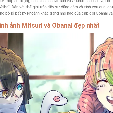
kết hợp ấn tượng của hình
ảnh Mitsuri và Obanai
, hai nhân vật nổ
aiba”. Đến với
thế giới tràn đầy sự dũng cảm và tình yêu qua loạ
ừng bỏ lỡ bất kỳ
khoảnh khắc đáng nhớ nào của cặp đôi Obanai và 
nh ảnh Mitsuri và Obanai đẹp nhất