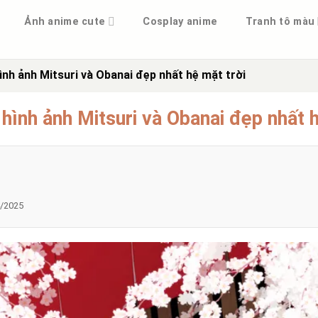
Ảnh anime cute
Cosplay anime
Tranh tô màu
ình ảnh Mitsuri và Obanai đẹp nhất hệ mặt trời
 hình ảnh Mitsuri và Obanai đẹp nhất h
/2025