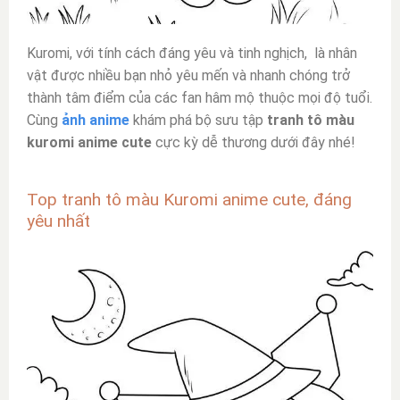
Kuromi, với tính cách đáng yêu và tinh nghịch, là nhân
vật được nhiều bạn nhỏ yêu mến và nhanh chóng trở
thành tâm điểm của các fan hâm mộ thuộc mọi độ tuổi.
Cùng
ảnh anime
khám phá bộ sưu tập
tranh tô màu
kuromi anime cute
cực kỳ dễ thương dưới đây nhé!
Top tranh tô màu Kuromi anime cute, đáng
yêu nhất