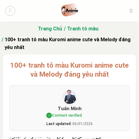
Bỏ
qua
nội
dung
Trang Chủ
Tranh tô màu
100+ tranh tô màu Kuromi anime cute và Melody đáng
yêu nhất
100+ tranh tô màu Kuromi anime cute
và Melody đáng yêu nhất
Tuấn Minh
Content verified
Last updated:
06/01/2026